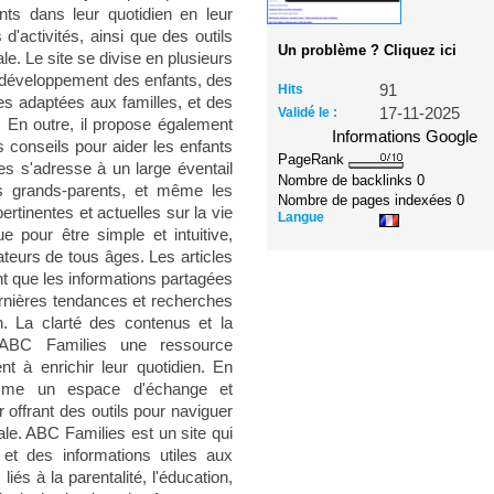
ts dans leur quotidien en leur
d'activités, ainsi que des outils
Un problème ? Cliquez ici
ale. Le site se divise en plusieurs
e développement des enfants, des
Hits
91
es adaptées aux familles, et des
Validé le :
17-11-2025
. En outre, il propose également
Informations Google
 conseils pour aider les enfants
PageRank
es s'adresse à un large éventail
Nombre de backlinks
0
es grands-parents, et même les
Nombre de pages indexées
0
rtinentes et actuelles sur la vie
Langue
ue pour être simple et intuitive,
isateurs de tous âges. Les articles
nt que les informations partagées
ernières tendances et recherches
n. La clarté des contenus et la
d'ABC Families une ressource
nt à enrichir leur quotidien. En
mme un espace d'échange et
r offrant des outils pour naviguer
iale. ABC Families est un site qui
et des informations utiles aux
iés à la parentalité, l'éducation,