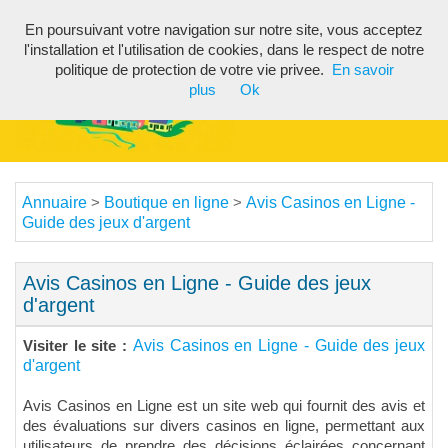
En poursuivant votre navigation sur notre site, vous acceptez
Toggl
l'installation et l'utilisation de cookies, dans le respect de notre
navig
politique de protection de votre vie privee.
En savoir
plus
Ok
Annuaire
Boutique en ligne
Avis Casinos en Ligne -
>
>
Guide des jeux d'argent
Avis Casinos en Ligne - Guide des jeux
d'argent
Avis Casinos en Ligne - Guide des jeux
Visiter le site :
d'argent
Avis Casinos en Ligne est un site web qui fournit des avis et
des évaluations sur divers casinos en ligne, permettant aux
utilisateurs de prendre des décisions éclairées concernant