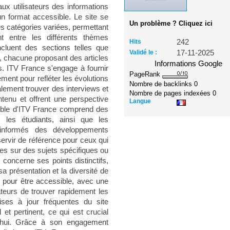
aux utilisateurs des informations
n format accessible. Le site se
Un problème ? Cliquez ici
es catégories variées, permettant
nt entre les différents thèmes
Hits
242
incluent des sections telles que
Validé le :
17-11-2025
rt', chacune proposant des articles
Informations Google
s. ITV France s'engage à fournir
PageRank
ement pour refléter les évolutions
Nombre de backlinks
0
galement trouver des interviews et
Nombre de pages indexées
0
tenu et offrent une perspective
Langue
 cible d'ITV France comprend des
, les étudiants, ainsi que les
 informés des développements
servir de référence pour ceux qui
es sur des sujets spécifiques ou
i concerne ses points distinctifs,
a présentation et la diversité de
 pour être accessible, avec une
sateurs de trouver rapidement les
ises à jour fréquentes du site
 et pertinent, ce qui est crucial
d'hui. Grâce à son engagement