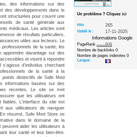
ies, des informations sur des
 et des développements dans le
Un problème ? Cliquez ici
ont structurées pour couvrir une
onseils de santé générale aux
Hits
265
ents médicaux. Les articles sont
Validé le :
17-11-2025
messe de résultats particuliers,
Informations Google
aissances utiles aux lecteurs. Le
PageRank
s professionnels de la santé, les
Nombre de backlinks
0
en apprendre davantage sur des
Nombre de pages indexées
0
accessibles et visent à répondre
Langue
l s'agisse d'individus cherchant
ofessionnels de la santé à la
 points distinctifs de Safe Med
es informations basées sur des
ches récentes. Le site se met
ssurer que les utilisateurs ont
fiables. L'interface du site est
t aux utilisateurs de naviguer
s. En résumé, Safe Med Store se
rmative dans le domaine de la
 peuvent aider les utilisateurs à
nt leur santé et leur bien-être.